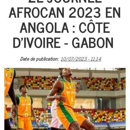
AFROCAN 2023 EN
A PROPO
ACTUALI
ANGOLA : CÔTE
FOOTBA
D'IVOIRE - GABON
BASKETB
MULTI-SP
Date de publication
10/07/2023 - 11:14
EVÉNEME
ARTS MART
ARCHIV
#CAN 20