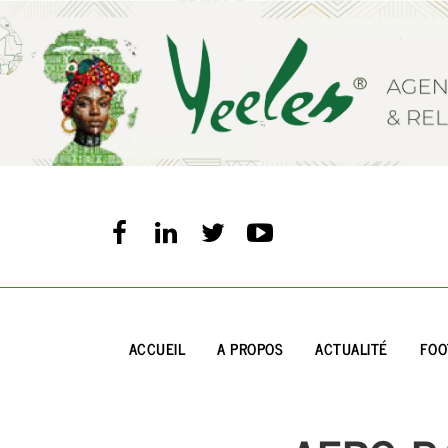
Aller
au
contenu
principal
ACCUEIL
A PROPOS
ACTUALITÉ
FOO
Main
navigation