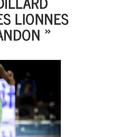
DILLARD
ES LIONNES
ANDON »