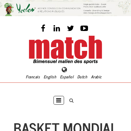
Aller
au
contenu
principal
Francais
English
Español
Dutch
Arabic
Main
navigation
BASKET MONDIAL
ACCUEI