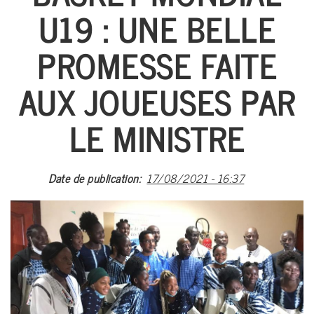
U19 : UNE BELLE
A PROPO
ACTUALI
PROMESSE FAITE
FOOTBA
AUX JOUEUSES PAR
BASKETB
MULTI-SP
LE MINISTRE
EVÉNEME
ARTS MART
Date de publication
17/08/2021 - 16:37
ARCHIV
#CAN 20