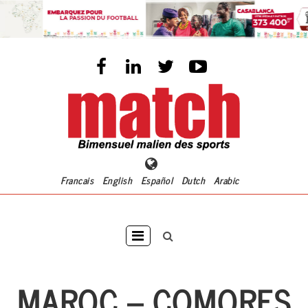
Aller
au
contenu
principal
Francais
English
Español
Dutch
Arabic
Main
navigation
MAROC – COMORES
ACCUEI