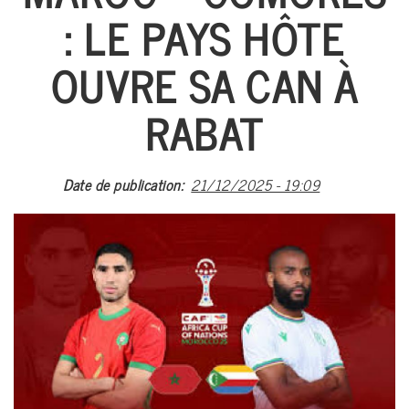
: LE PAYS HÔTE
A PROPO
ACTUALI
OUVRE SA CAN À
FOOTBA
RABAT
BASKETB
MULTI-SP
Date de publication
21/12/2025 - 19:09
EVÉNEME
ARTS MART
ARCHIV
#CAN 20