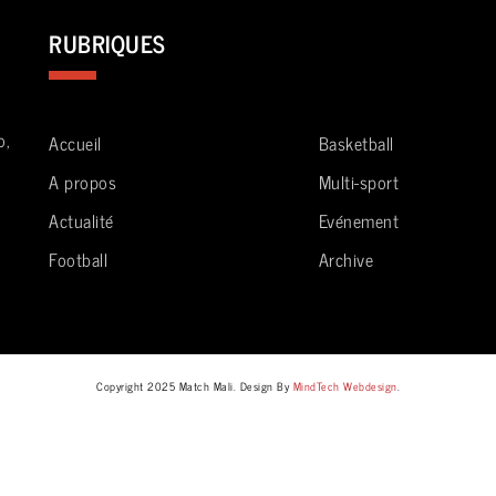
RUBRIQUES
o,
Accueil
Basketball
A propos
Multi-sport
Actualité
Evénement
Football
Archive
Copyright 2025 Match Mali. Design By
MindTech Webdesign
.