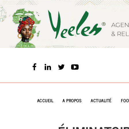
Aller
au
contenu
principal
ACCUEIL
A PROPOS
ACTUALITÉ
FOO
Main
navigation