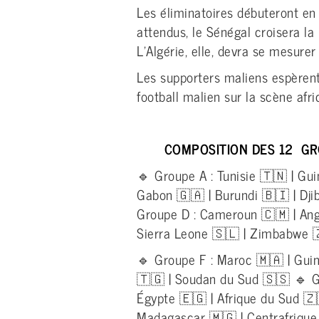
Les éliminatoires débuteront en
attendus, le Sénégal croisera la
L’Algérie, elle, devra se mesure
Les supporters maliens espèrent
football malien sur la scène afri
COMPOSITION DES 12 GR
🔹 Groupe A : Tunisie 🇹🇳 | Gu
Gabon 🇬🇦 | Burundi 🇧🇮 | Dji
Groupe D : Cameroun 🇨🇲 | Ango
Sierra Leone 🇸🇱 | Zimbabwe 
🔹 Groupe F : Maroc 🇲🇦 | Guin
🇹🇬 | Soudan du Sud 🇸🇸 🔹 Gr
Égypte 🇪🇬 | Afrique du Sud 
Madagascar 🇲🇬 | Centrafrique