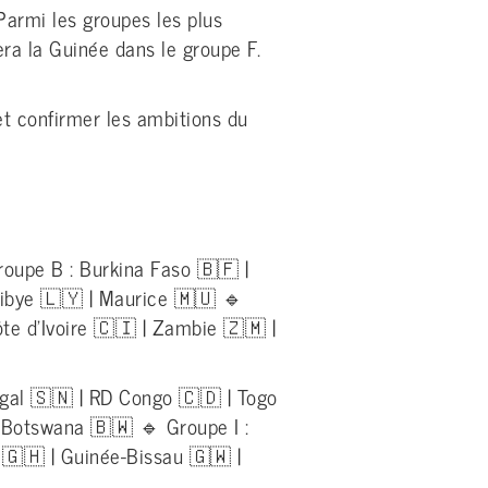
Parmi les groupes les plus
ra la Guinée dans le groupe F.
et confirmer les ambitions du
roupe B : Burkina Faso 🇧🇫 |
Libye 🇱🇾 | Maurice 🇲🇺 🔹
e d’Ivoire 🇨🇮 | Zambie 🇿🇲 |
égal 🇸🇳 | RD Congo 🇨🇩 | Togo
 Botswana 🇧🇼 🔹 Groupe I :
🇬🇭 | Guinée-Bissau 🇬🇼 |