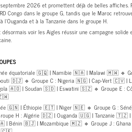
 septembre 2026 et promettent déjà de belles affiches. 
 RD Congo dans le groupe G, tandis que le Maroc retrouve
r à l’Ouganda et à la Tanzanie dans le groupe H.
 désormais voir les Aigles réussir une campagne solide 
caine.
OUPES
inée équatoriale 🇬🇶 | Namibie 🇳🇦 | Malawi 🇲🇼 🔹 G
bouti 🇩🇯 🔹 Groupe C : Nigeria 🇳🇬 | Cap-Vert 🇨🇻 | 
la 🇦🇴 | Soudan 🇸🇩 | Eswatini 🇸🇿 🔹 Groupe E : Côt
🇿🇼
ée 🇬🇳 | Éthiopie 🇪🇹 | Niger 🇳🇪 🔹 Groupe G : Sén
oupe H : Algérie 🇩🇿 | Ouganda 🇺🇬 | Tanzanie 🇹🇿 |
🇦 | Bénin 🇧🇯 | Mozambique 🇲🇿 🔹 Groupe J : Ghana 
 🇨🇫