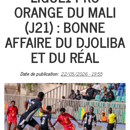
ORANGE DU MALI
A PROPO
ACTUALI
(J21) : BONNE
FOOTBA
AFFAIRE DU DJOLIBA
BASKETB
MULTI-SP
ET DU RÉAL
EVÉNEME
ARTS MART
Date de publication
22/05/2026 - 19:55
ARCHIV
#CAN 20