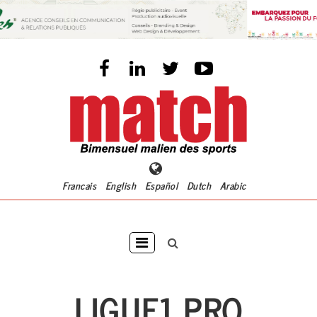
Aller
au
contenu
principal
Francais
English
Español
Dutch
Arabic
Main
navigation
LIGUE1 PRO
ACCUEI