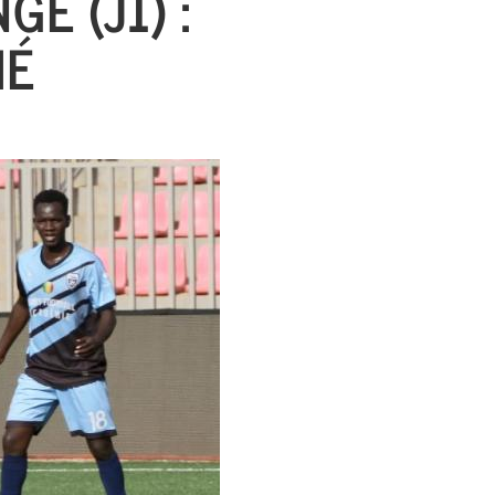
E (J1) :
IÉ