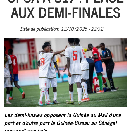
AUX DEMI-FINALES
A PROPO
ACTUALI
FOOTBA
Date de publication
12/10/2025 - 22:32
BASKETB
MULTI-SP
EVÉNEME
ARTS MART
ARCHIV
#CAN 20
Les demi-finales opposent la Guinée au Mali d’une
part et d’autre part la Guinée-Bissau au Sénégal
mercredi prochain.