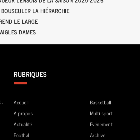
 BOUSCULER LA HIÉRARCHIE
PREND LE LARGE
 AIGLES DAMES
RUBRIQUES
o,
Accueil
Basketball
A propos
Multi-sport
Actualité
Evénement
Football
Archive