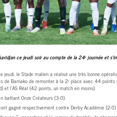
aridjan ce jeudi soir au compte de la 24ᵉ journée et s’in
e jeudi, le Stade malien a réalisé une très bonne opérati
ncs de Bamako de remonter à la 2ᵉ place avec 44 points
) et l’AS Réal (42 points, un match en moins).
en battant Onze Créateurs (3-0).
a ont gagné respectivement contre Derby Académie (2-0) 
i avec 3 rencontres et la remise du trophée de champio