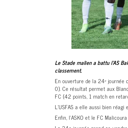
Le Stade malien a battu l’AS Bak
classement.
En ouverture de la 24ᵉ journée c
0). Ce résultat permet aux Bla
FC (42 points, 1 match en retard
L’USFAS a elle aussi bien réagi 
Enfin, l’ASKO et le FC Malicour
La 24e journée prend ce vendred