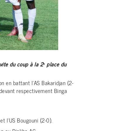
vite du coup à la 2ᵉ place du
on en battant l’AS Bakaridjan (2-
 devant respectivement Binga
et l’US Bougouni (2-0).
n au Djoliba AC.