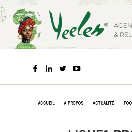
Aller
au
contenu
principal
ACCUEIL
A PROPOS
ACTUALITÉ
FOO
Main
navigation