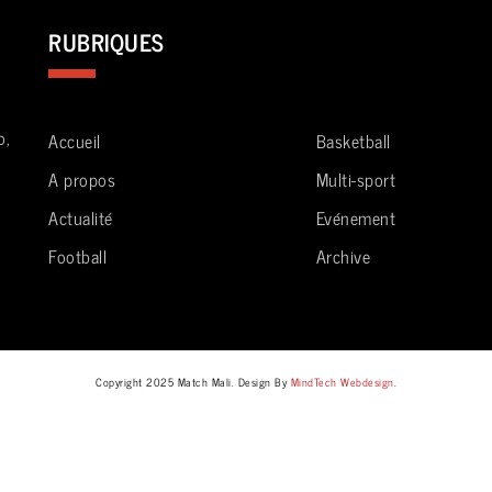
RUBRIQUES
o,
Accueil
Basketball
A propos
Multi-sport
Actualité
Evénement
Football
Archive
Copyright 2025 Match Mali. Design By
MindTech Webdesign
.