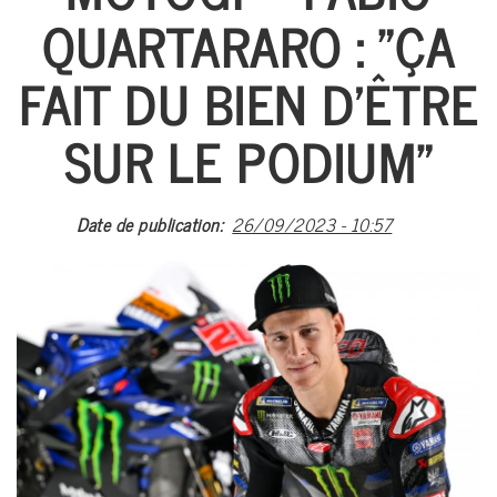
QUARTARARO : "ÇA
A PROPO
ACTUALI
FAIT DU BIEN D'ÊTRE
FOOTBA
SUR LE PODIUM"
BASKETB
MULTI-SP
Date de publication
26/09/2023 - 10:57
EVÉNEME
ARTS MART
ARCHIV
#CAN 20