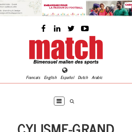
Aller
au
contenu
principal
Francais
English
Español
Dutch
Arabic
Main
navigation
CYLISME-GRAND
ACCUEI